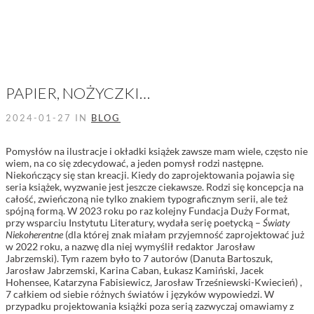
PAPIER, NOŻYCZKI…
2024-01-27 IN
BLOG
Pomysłów na ilustracje i okładki książek zawsze mam wiele, często nie
wiem, na co się zdecydować, a jeden pomysł rodzi następne.
Niekończący się stan kreacji. Kiedy do zaprojektowania pojawia się
seria książek, wyzwanie jest jeszcze ciekawsze. Rodzi się koncepcja na
całość, zwieńczoną nie tylko znakiem typograficznym serii, ale też
spójną formą. W 2023 roku po raz kolejny Fundacja Duży Format,
przy wsparciu Instytutu Literatury, wydała serię poetycką –
Światy
Niekoherentne
(dla której znak miałam przyjemność zaprojektować już
w 2022 roku, a nazwę dla niej wymyślił redaktor Jarosław
Jabrzemski). Tym razem było to 7 autorów (Danuta Bartoszuk,
Jarosław Jabrzemski, Karina Caban, Łukasz Kamiński, Jacek
Hohensee, Katarzyna Fabisiewicz, Jarosław Trześniewski-Kwiecień) ,
7 całkiem od siebie różnych światów i języków wypowiedzi. W
przypadku projektowania książki poza serią zazwyczaj omawiamy z